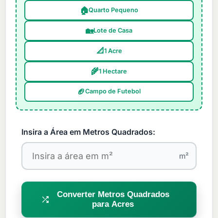
🏠
Quarto Pequeno
🏡
Lote de Casa
📐
1 Acre
🌾
1 Hectare
🏈
Campo de Futebol
Insira a Área em Metros Quadrados:
m²
Converter Metros Quadrados
para Acres