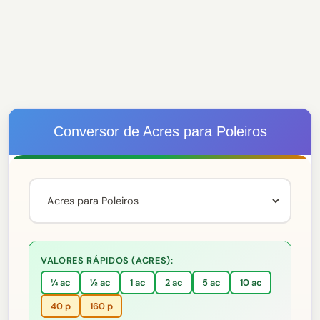
Conversor de Acres para Poleiros
VALORES RÁPIDOS (ACRES):
¼ ac
½ ac
1 ac
2 ac
5 ac
10 ac
40 p
160 p