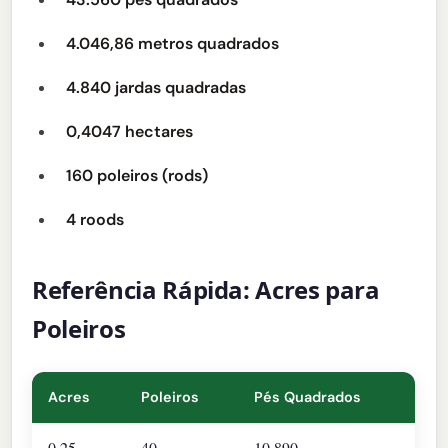
4.046,86 metros quadrados
4.840 jardas quadradas
0,4047 hectares
160 poleiros (rods)
4 roods
Referência Rápida: Acres para
Poleiros
Acres
Poleiros
Pés Quadrados
0,25
40
10.890