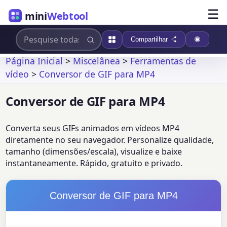
☰
mini
Webtool
Compartilhar
Página Inicial
>
Miscelânea
>
Ferramentas de
vídeo
>
Conversor de GIF para MP4
Conversor de GIF para MP4
Converta seus GIFs animados em vídeos MP4
diretamente no seu navegador. Personalize qualidade,
tamanho (dimensões/escala), visualize e baixe
instantaneamente. Rápido, gratuito e privado.
Conversor de GIF para MP4