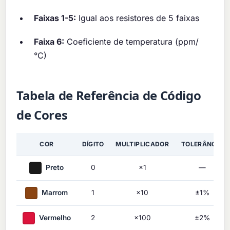
Faixas 1-5:
Igual aos resistores de 5 faixas
Faixa 6:
Coeficiente de temperatura (ppm/
°C)
Tabela de Referência de Código
de Cores
COR
DÍGITO
MULTIPLICADOR
TOLERÂNCIA
Preto
0
×1
—
Marrom
1
×10
±1%
Vermelho
2
×100
±2%