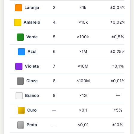
Laranja
3
×1k
±0,05%
Amarelo
4
×10k
±0,02%
Verde
5
×100k
±0,5%
Azul
6
×1M
±0,25%
Violeta
7
×10M
±0,1%
Cinza
8
×100M
±0,01%
Branco
9
×1G
—
Ouro
—
×0,1
±5%
Prata
—
×0,01
±10%