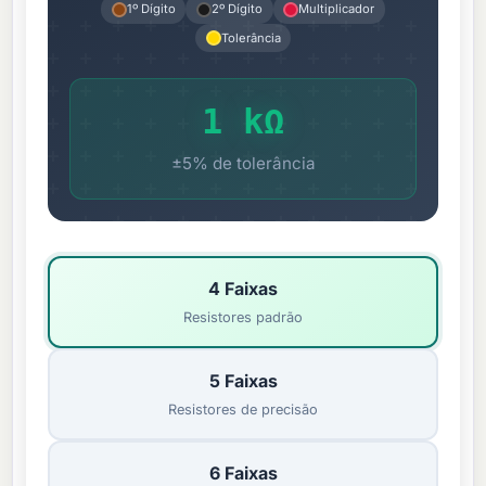
1º Dígito
2º Dígito
Multiplicador
Tolerância
1 kΩ
±5% de tolerância
4 Faixas
Resistores padrão
5 Faixas
Resistores de precisão
6 Faixas