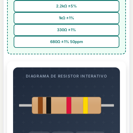
2.2kΩ ±5%
1kΩ ±1%
330Ω ±1%
680Ω ±1% 50ppm
DIAGRAMA DE RESISTOR INTERATIVO