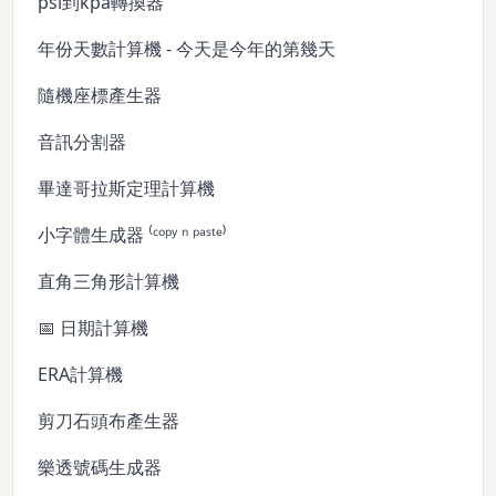
psi到kpa轉換器
年份天數計算機 - 今天是今年的第幾天
隨機座標產生器
音訊分割器
畢達哥拉斯定理計算機
小字體生成器 ⁽ᶜᵒᵖʸ ⁿ ᵖᵃˢᵗᵉ⁾
直角三角形計算機
📅 日期計算機
ERA計算機
剪刀石頭布產生器
樂透號碼生成器