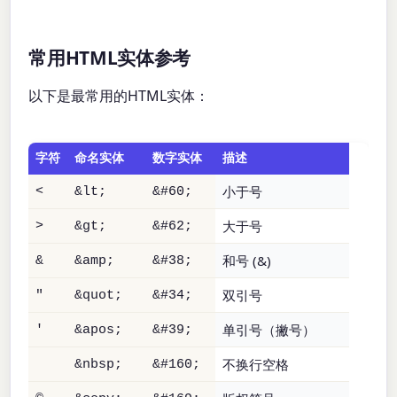
常用HTML实体参考
以下是最常用的HTML实体：
字符
命名实体
数字实体
描述
小于号
<
&lt;
&#60;
大于号
>
&gt;
&#62;
和号 (&)
&
&amp;
&#38;
双引号
"
&quot;
&#34;
单引号（撇号）
'
&apos;
&#39;
不换行空格
&nbsp;
&#160;