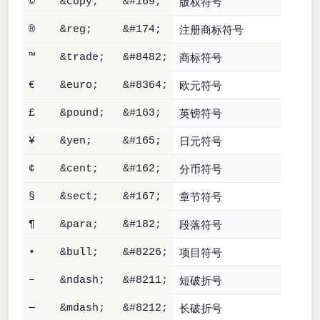
版权符号
©
&copy;
&#169;
注册商标符号
®
&reg;
&#174;
商标符号
™
&trade;
&#8482;
欧元符号
€
&euro;
&#8364;
英镑符号
£
&pound;
&#163;
日元符号
¥
&yen;
&#165;
分币符号
¢
&cent;
&#162;
章节符号
§
&sect;
&#167;
段落符号
¶
&para;
&#182;
项目符号
•
&bull;
&#8226;
短破折号
–
&ndash;
&#8211;
长破折号
—
&mdash;
&#8212;