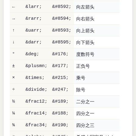
向左箭头
←
&larr;
&#8592;
向右箭头
→
&rarr;
&#8594;
向上箭头
↑
&uarr;
&#8593;
向下箭头
↓
&darr;
&#8595;
度数符号
°
&deg;
&#176;
正负号
±
&plusmn;
&#177;
乘号
×
&times;
&#215;
除号
÷
&divide;
&#247;
二分之一
½
&frac12;
&#189;
四分之一
¼
&frac14;
&#188;
四分之三
¾
&frac34;
&#190;