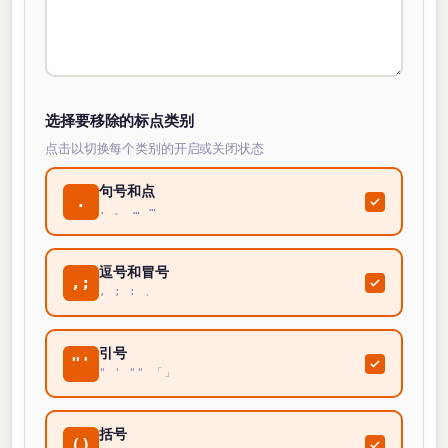
选择要移除的标点类别
点击以切换每个类别的开启或关闭状态
句号和点
.
. 。 … ⋯
逗号和冒号
,;
, ; : 、
引号
"'
" ' "" 「」
括号
()