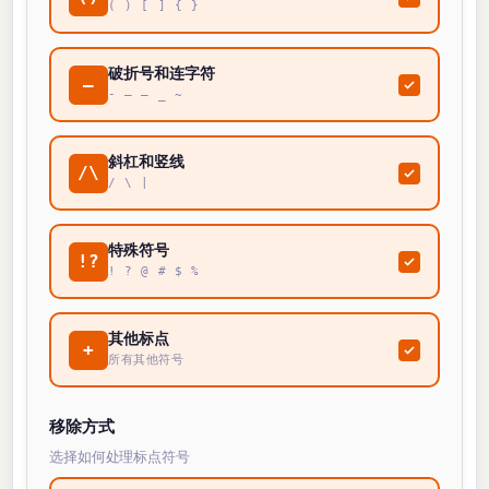
( ) [ ] { }
破折号和连字符
—
- – — _ ~
斜杠和竖线
/\
/ \ |
特殊符号
!?
! ? @ # $ %
其他标点
+
所有其他符号
移除方式
选择如何处理标点符号