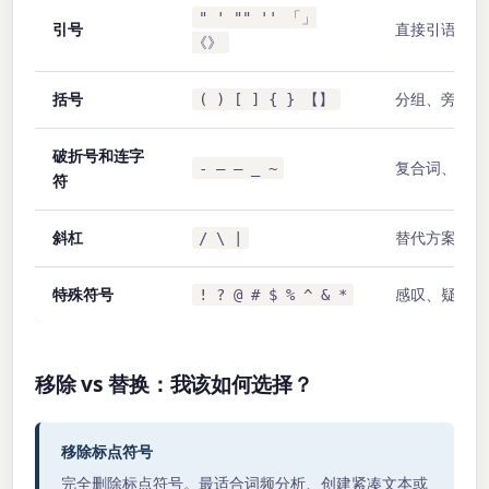
" ' "" '' 「」
引号
直接引语、标
《》
括号
分组、旁白、
( ) [ ] { } 【】
破折号和连字
复合词、范围
- – — _ ~
符
斜杠
替代方案、路
/ \ |
特殊符号
感叹、疑问、
! ? @ # $ % ^ & *
移除 vs 替换：我该如何选择？
移除标点符号
完全删除标点符号。最适合词频分析、创建紧凑文本或