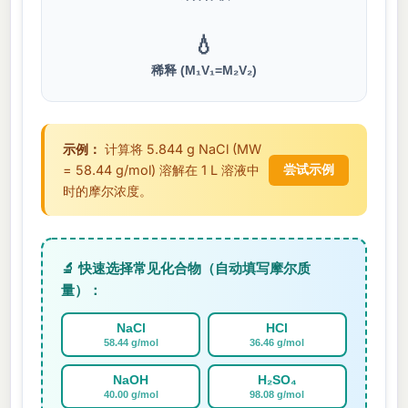
💧
稀释 (M₁V₁=M₂V₂)
示例：
计算将 5.844 g NaCl (MW
= 58.44 g/mol) 溶解在 1 L 溶液中
尝试示例
时的摩尔浓度。
🔬 快速选择常见化合物（自动填写摩尔质
量）：
NaCl
HCl
58.44 g/mol
36.46 g/mol
NaOH
H₂SO₄
40.00 g/mol
98.08 g/mol