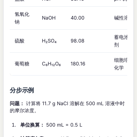
氢氧化
NaOH
40.00
碱性溶液
钠
蓄电池酸
硫酸
H₂SO₄
98.08
剂
细胞培养
葡萄糖
C₆H₁₂O₆
180.16
化学
分步示例
问题：
计算将 11.7 g NaCl 溶解在 500 mL 溶液中时
的摩尔浓度。
单位换算：
500 mL = 0.5 L