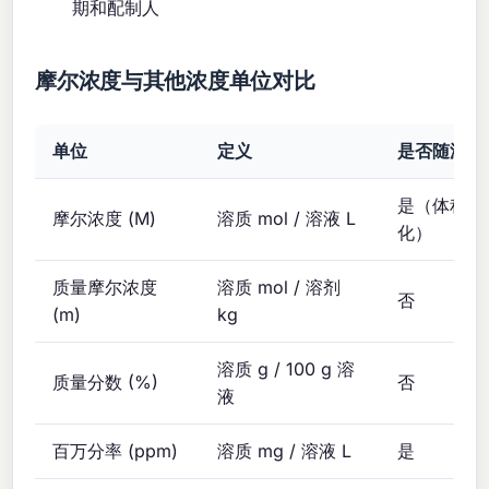
期和配制人
摩尔浓度与其他浓度单位对比
单位
定义
是否随温度
是（体积随
摩尔浓度 (M)
溶质 mol / 溶液 L
化）
质量摩尔浓度
溶质 mol / 溶剂
否
(m)
kg
溶质 g / 100 g 溶
质量分数 (%)
否
液
百万分率 (ppm)
溶质 mg / 溶液 L
是