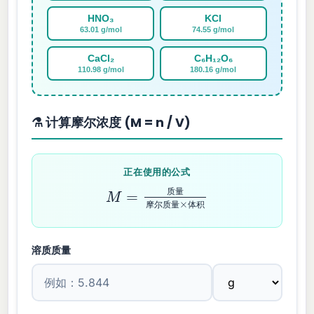
HNO₃
KCl
63.01 g/mol
74.55 g/mol
CaCl₂
C₆H₁₂O₆
110.98 g/mol
180.16 g/mol
⚗️ 计算摩尔浓度 (M = n / V)
正在使用的公式
M
=
摩尔质量
质量
×
体积
质
量
摩
尔
质
量
体
积
溶质质量