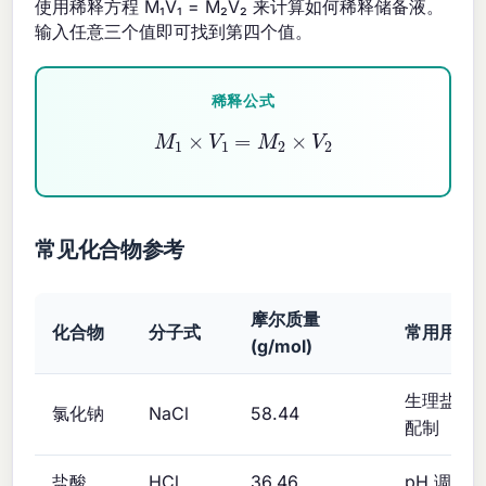
使用稀释方程 M₁V₁ = M₂V₂ 来计算如何稀释储备液。
输入任意三个值即可找到第四个值。
稀释公式
M
1
×
V
1
=
M
2
×
V
2
常见化合物参考
摩尔质量
化合物
分子式
常用用途
(g/mol)
生理盐水
氯化钠
NaCl
58.44
配制
盐酸
HCl
36.46
pH 调节