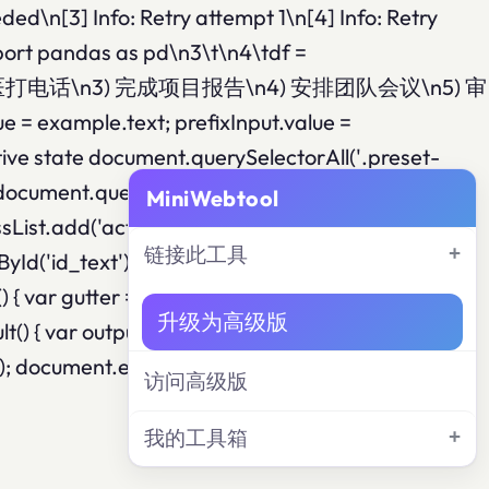
ceeded\n[3] Info: Retry attempt 1\n[4] Info: Retry
timport pandas as pd\n3\t\n4\tdf =
"1) 买杂货\n2) 给牙医打电话\n3) 完成项目报告\n4) 安排团队会议\n5) 审
ue = example.text; prefixInput.value =
tive state document.querySelectorAll('.preset-
te document.querySelectorAll('.example-
MiniWebtool
List.add('active'); } }
链接此工具
'id_text'); if (textarea) {
) { var gutter = document.getElementById('line-
升级为高级版
lt() { var output =
999); document.execCommand('copy'); var btn =
访问高级版
我的工具箱