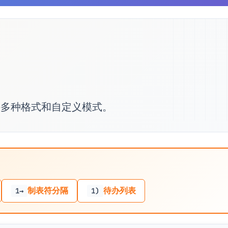
持多种格式和自定义模式。
制表符分隔
待办列表
1→
1)