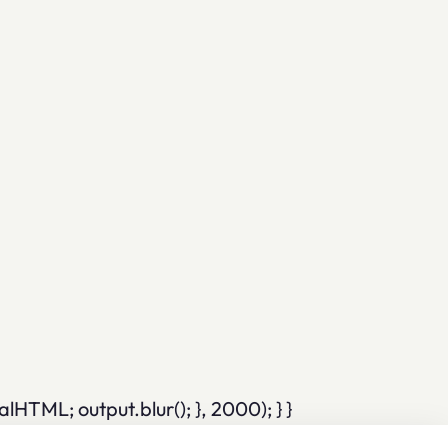
TML; output.blur(); }, 2000); } }