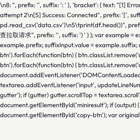
\n8: ", prefix: '', suffix: ': ' }, 'bracket': { text: 
attempt 2\n[5] Success: Connected", prefix: '[', suff
pd.read_csv('data.csv')\n5\tprint(df.head())",
查拉取请求", prefix: '', suffix: ') ' } }; var example =
example.prefix; suffixInput.value = example.suffix
btn').forEach(function(btn) { btn.classList.remove(
btn').forEach(function(btn) { btn.classList.remove('ac
document.addEventListener('DOMContentLoaded', fun
textarea.addEventListener('input', updateLineNumbe
gutter'); if (gutter) gutter.scrollTop = textarea.scro
document.getElementById('miniresult'); if (output)
document.getElementById('copy-btn'); var origin