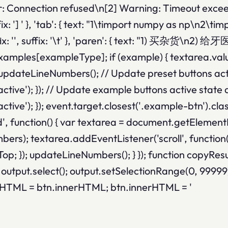
"[1] Error: Connection refused\n[2] Warning: Timeout ex
ix: '] ' }, 'tab': { text: "1\timport numpy as np\n2\
 prefix: '', suffix: '\t' }, 'paren': { text: 
 examples[exampleType]; if (example) { textarea.val
; updateLineNumbers(); // Update preset buttons ac
'active'); }); // Update example buttons active sta
tive'); }); event.target.closest('.example-btn').class
ction() { var textarea = document.getElementById(
rs); textarea.addEventListener('scroll', function(
llTop; }); updateLineNumbers(); } }); function copyResu
 { output.select(); output.setSelectionRange(0, 99
alHTML = btn.innerHTML; btn.innerHTML = '