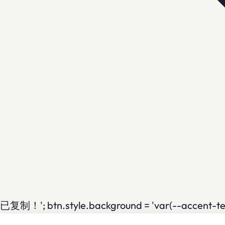
已复制！'; btn.style.background = 'var(--accent-teal)'