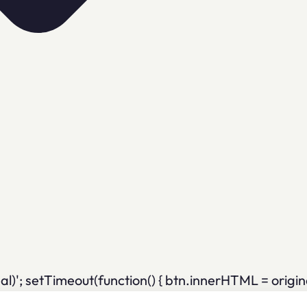
; setTimeout(function() { btn.innerHTML = originalH