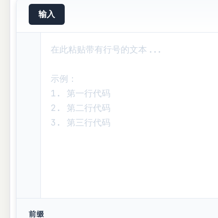
输入
前缀