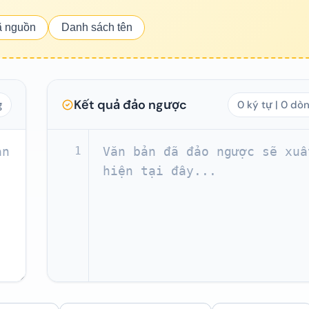
 nguồn
Danh sách tên
Kết quả đảo ngược
g
0 ký tự | 0 dò
1