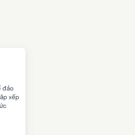
ể đảo
sắp xếp
tức