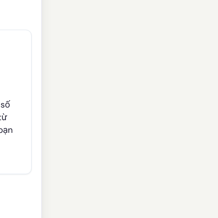
 số
từ
 bạn