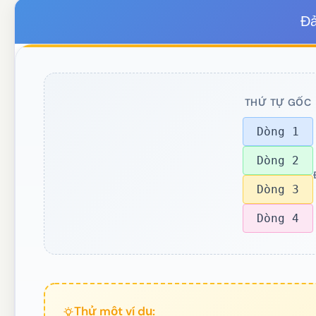
Đả
THỨ TỰ GỐC
Dòng 1
Dòng 2
Dòng 3
Dòng 4
Thử một ví dụ: