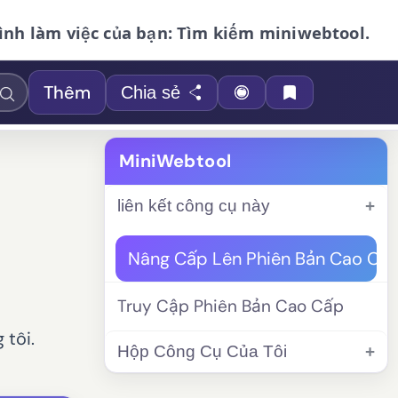
ình làm việc của bạn: Tìm kiếm miniwebtool.
Thêm
Chia sẻ
MiniWebtool
liên kết công cụ này
Nâng Cấp Lên Phiên Bản Cao Cấ
Truy Cập Phiên Bản Cao Cấp
 tôi.
Hộp Công Cụ Của Tôi