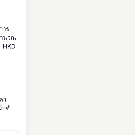
บการ
งคำนวณ
D, HKD
าคา
็กซ์