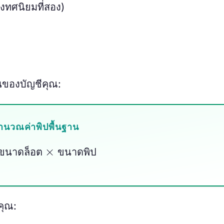
งทศนิยมที่สอง)
งินของบัญชีคุณ:
ำนวณค่าพิปพื้นฐาน
นาดล็อต
×
ขนาดพิป
ข
น
า
ด
ล
อ
ต
ข
น
า
ด
พ
ป
คุณ: