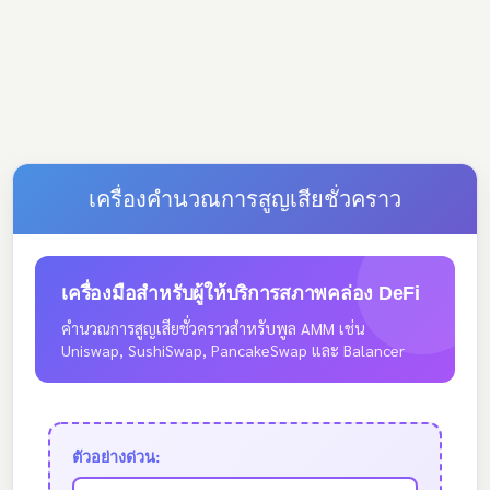
เครื่องคำนวณการสูญเสียชั่วคราว
เครื่องมือสำหรับผู้ให้บริการสภาพคล่อง DeFi
คำนวณการสูญเสียชั่วคราวสำหรับพูล AMM เช่น
Uniswap, SushiSwap, PancakeSwap และ Balancer
ตัวอย่างด่วน: