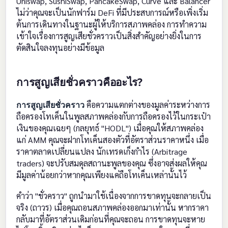
Uniswap, SushiSwap, PancakeSwap, Curve และ Balancer
ไม่ว่าคุณจะเป็นนักฟาร์ม DeFi ที่มีประสบการณ์หรือเพิ่งเริ่ม
ต้นการเดินทางในฐานะผู้ให้บริการสภาพคล่อง การทำความ
เข้าใจเรื่องการสูญเสียชั่วคราวเป็นสิ่งสำคัญอย่างยิ่งในการ
ตัดสินใจลงทุนอย่างมีข้อมูล
การสูญเสียชั่วคราวคืออะไร?
การสูญเสียชั่วคราว
คือความแตกต่างของมูลค่าระหว่างการ
ถือครองโทเค็นในพูลสภาพคล่องกับการถือครองไว้ในกระเป๋า
เงินของคุณเฉยๆ (กลยุทธ์ "HODL") เมื่อคุณให้สภาพคล่อง
แก่ AMM คุณจะฝากโทเค็นสองตัวที่อัตราส่วนราคาหนึ่ง เมื่อ
ราคาตลาดเปลี่ยนแปลง นักเทรดเก็งกำไร (Arbitrage
traders) จะปรับสมดุลสถานะพูลของคุณ ซึ่งอาจส่งผลให้คุณ
มีมูลค่าน้อยกว่าหากคุณเพียงแค่ถือโทเค็นเหล่านั้นไว้
คำว่า "ชั่วคราว" ถูกนำมาใช้เนื่องจากการขาดทุนจะกลายเป็น
จริง (ถาวร) เมื่อคุณถอนสภาพคล่องออกมาเท่านั้น หากราคา
กลับมาที่อัตราส่วนเดิมก่อนที่คุณจะถอน การขาดทุนจะหาย