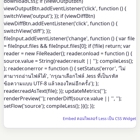
downloadCss); if (viewOutputBtn)
viewOutputBtn.addEventListener('click', function () {
switchView('output'); }); if (viewDiffBtn)
viewDiffBtn.addEventListener('click', function () {
switchView('diff'); });
fileInput.addEventListener('change', function () { var file
= fileInput.files && fileInput.files[0]; if (!file) return; var
reader = new FileReader(); reader.onload = function () {
source.value = String(reader.result || ''); compileLess();
}; reader.onerror = function () { setStatus('error', 'ไม่
สามารถอ่านไฟล์ได้', 'กรุณาเลือกไฟล์ .less ที่เป็นรหัส
ข้อความแบบ UTF-8 แล้วลองใหม่อีกครั้ง'); };
reader.readAsText(file); }); updateMetrics('');
renderPreview(''); renderDiff(source.value || '', '');
setFlow('source'); compileLess(); })(); });
Embed คอมไพเลอร์ Less เป็น CSS Widget