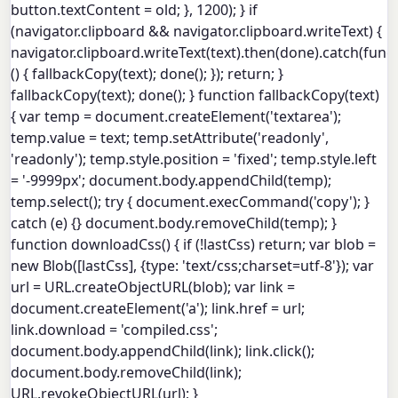
button.textContent = old; }, 1200); } if
(navigator.clipboard && navigator.clipboard.writeText) {
navigator.clipboard.writeText(text).then(done).catch(func
() { fallbackCopy(text); done(); }); return; }
fallbackCopy(text); done(); } function fallbackCopy(text)
{ var temp = document.createElement('textarea');
temp.value = text; temp.setAttribute('readonly',
'readonly'); temp.style.position = 'fixed'; temp.style.left
= '-9999px'; document.body.appendChild(temp);
temp.select(); try { document.execCommand('copy'); }
catch (e) {} document.body.removeChild(temp); }
function downloadCss() { if (!lastCss) return; var blob =
new Blob([lastCss], {type: 'text/css;charset=utf-8'}); var
url = URL.createObjectURL(blob); var link =
document.createElement('a'); link.href = url;
link.download = 'compiled.css';
document.body.appendChild(link); link.click();
document.body.removeChild(link);
URL.revokeObjectURL(url); }