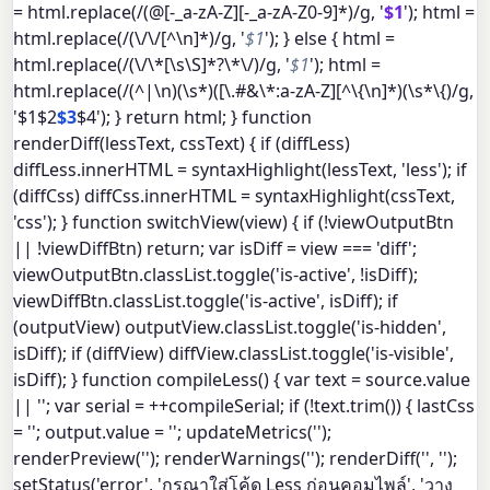
= html.replace(/(@[-_a-zA-Z][-_a-zA-Z0-9]*)/g, '
$1
'); html =
html.replace(/(\/\/[^\n]*)/g, '
$1
'); } else { html =
html.replace(/(\/\*[\s\S]*?\*\/)/g, '
$1
'); html =
html.replace(/(^|\n)(\s*)([\.#&\*:a-zA-Z][^\{\n]*)(\s*\{)/g,
'$1$2
$3
$4'); } return html; } function
renderDiff(lessText, cssText) { if (diffLess)
diffLess.innerHTML = syntaxHighlight(lessText, 'less'); if
(diffCss) diffCss.innerHTML = syntaxHighlight(cssText,
'css'); } function switchView(view) { if (!viewOutputBtn
|| !viewDiffBtn) return; var isDiff = view === 'diff';
viewOutputBtn.classList.toggle('is-active', !isDiff);
viewDiffBtn.classList.toggle('is-active', isDiff); if
(outputView) outputView.classList.toggle('is-hidden',
isDiff); if (diffView) diffView.classList.toggle('is-visible',
isDiff); } function compileLess() { var text = source.value
|| ''; var serial = ++compileSerial; if (!text.trim()) { lastCss
= ''; output.value = ''; updateMetrics('');
renderPreview(''); renderWarnings(''); renderDiff('', '');
setStatus('error', 'กรุณาใส่โค้ด Less ก่อนคอมไพล์', 'วาง