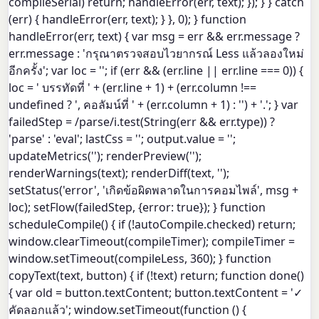
compileSerial) return; handleError(err, text); }); } } catch
(err) { handleError(err, text); } }, 0); } function
handleError(err, text) { var msg = err && err.message ?
err.message : 'กรุณาตรวจสอบไวยากรณ์ Less แล้วลองใหม่
อีกครั้ง'; var loc = ''; if (err && (err.line || err.line === 0)) {
loc = ' บรรทัดที่ ' + (err.line + 1) + (err.column !==
undefined ? ', คอลัมน์ที่ ' + (err.column + 1) : '') + '.'; } var
failedStep = /parse/i.test(String(err && err.type)) ?
'parse' : 'eval'; lastCss = ''; output.value = '';
updateMetrics(''); renderPreview('');
renderWarnings(text); renderDiff(text, '');
setStatus('error', 'เกิดข้อผิดพลาดในการคอมไพล์', msg +
loc); setFlow(failedStep, {error: true}); } function
scheduleCompile() { if (!autoCompile.checked) return;
window.clearTimeout(compileTimer); compileTimer =
window.setTimeout(compileLess, 360); } function
copyText(text, button) { if (!text) return; function done()
{ var old = button.textContent; button.textContent = '✓
คัดลอกแล้ว'; window.setTimeout(function () {