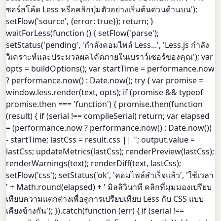
ซอร์สโค้ด Less หรือคลิกปุ่มตัวอย่างเริ่มต้นด่วนด้านบน');
setFlow('source', {error: true}); return; }
waitForLess(function () { setFlow('parse');
setStatus('pending', 'กำลังคอมไพล์ Less...', 'Less.js กำลัง
วิเคราะห์และประมวลผลโค้ดภายในเบราว์เซอร์ของคุณ'); var
opts = buildOptions(); var startTime = performance.now
? performance.now() : Date.now(); try { var promise =
window.less.render(text, opts); if (promise && typeof
promise.then === 'function') { promise.then(function
(result) { if (serial !== compileSerial) return; var elapsed
= (performance.now ? performance.now() : Date.now())
- startTime; lastCss = result.css || ''; output.value =
lastCss; updateMetrics(lastCss); renderPreview(lastCss);
renderWarnings(text); renderDiff(text, lastCss);
setFlow('css'); setStatus('ok', 'คอมไพล์สำเร็จแล้ว', 'ใช้เวลา
' + Math.round(elapsed) + ' มิลลิวินาที คลิกที่มุมมองเปรียบ
เทียบความแตกต่างเพื่อดูการเปรียบเทียบ Less กับ CSS แบบ
เคียงข้างกัน'); }).catch(function (err) { if (serial !==