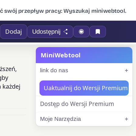
ć swój przepływ pracy: Wyszukaj miniwebtool.
Dodaj
Udostępnij
MiniWebtool
ższeń,
link do nas
gby
 każdej
Uaktualnij do Wersji Premium
Dostęp do Wersji Premium
Moje Narzędzia