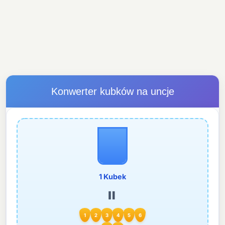
Konwerter kubków na uncje
1 Kubek
=
1
2
3
4
5
6