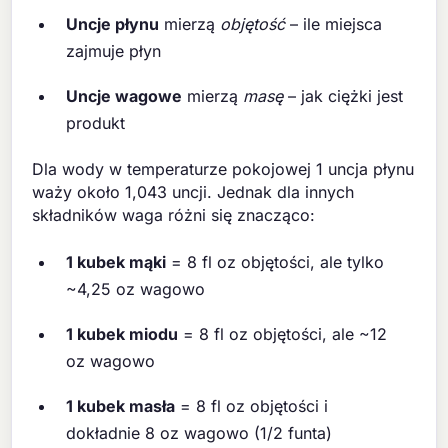
Uncje płynu
mierzą
objętość
– ile miejsca
zajmuje płyn
Uncje wagowe
mierzą
masę
– jak ciężki jest
produkt
Dla wody w temperaturze pokojowej 1 uncja płynu
waży około 1,043 uncji. Jednak dla innych
składników waga różni się znacząco:
1 kubek mąki
= 8 fl oz objętości, ale tylko
~4,25 oz wagowo
1 kubek miodu
= 8 fl oz objętości, ale ~12
oz wagowo
1 kubek masła
= 8 fl oz objętości i
dokładnie 8 oz wagowo (1/2 funta)