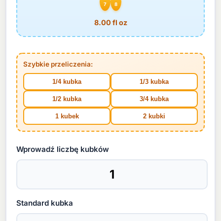
7
8
8.00 fl oz
Szybkie przeliczenia:
1/4 kubka
1/3 kubka
1/2 kubka
3/4 kubka
1 kubek
2 kubki
Wprowadź liczbę kubków
Standard kubka