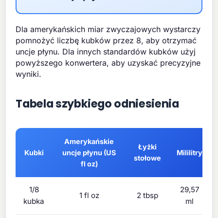
Dla amerykańskich miar zwyczajowych wystarczy
pomnożyć liczbę kubków przez 8, aby otrzymać
uncje płynu. Dla innych standardów kubków użyj
powyższego konwertera, aby uzyskać precyzyjne
wyniki.
Tabela szybkiego odniesienia
Amerykańskie
Łyżki
Kubki
uncje płynu (US
Mililitry
stołowe
fl oz)
1/8
29,57
1 fl oz
2 tbsp
kubka
ml