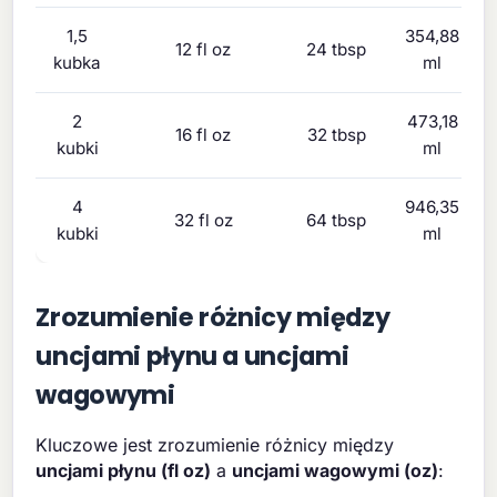
1,5
354,88
12 fl oz
24 tbsp
kubka
ml
2
473,18
16 fl oz
32 tbsp
kubki
ml
4
946,35
32 fl oz
64 tbsp
kubki
ml
Zrozumienie różnicy między
uncjami płynu a uncjami
wagowymi
Kluczowe jest zrozumienie różnicy między
uncjami płynu (fl oz)
a
uncjami wagowymi (oz)
: