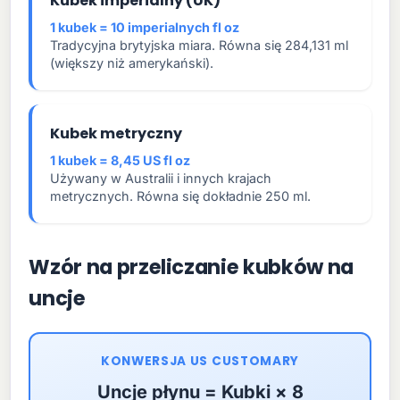
Kubek imperialny (UK)
1 kubek = 10 imperialnych fl oz
Tradycyjna brytyjska miara. Równa się 284,131 ml
(większy niż amerykański).
Kubek metryczny
1 kubek = 8,45 US fl oz
Używany w Australii i innych krajach
metrycznych. Równa się dokładnie 250 ml.
Wzór na przeliczanie kubków na
uncje
KONWERSJA US CUSTOMARY
Uncje płynu = Kubki × 8