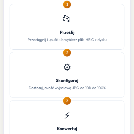
1
📂
Prześlij
Przeciągnij i upuść lub wybierz pliki HEIC z dysku
2
⚙️
Skonfiguruj
Dostosuj jakość wyjściową JPG od 10% do 100%
3
⚡
Konwertuj