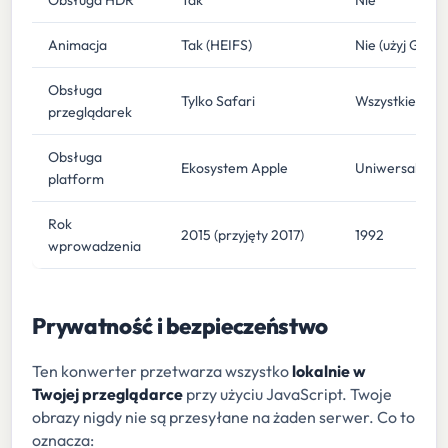
Obsługa HDR
Tak
Nie
Animacja
Tak (HEIFS)
Nie (użyj GIF/
Obsługa
Tylko Safari
Wszystkie prze
przeglądarek
Obsługa
Ekosystem Apple
Uniwersalna
platform
Rok
2015 (przyjęty 2017)
1992
wprowadzenia
Prywatność i bezpieczeństwo
Ten konwerter przetwarza wszystko
lokalnie w
Twojej przeglądarce
przy użyciu JavaScript. Twoje
obrazy nigdy nie są przesyłane na żaden serwer. Co to
oznacza: