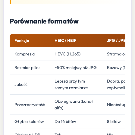
Porównanie formatów
Funkcja
HEIC / HEIF
JPG / JPEG
Kompresja
HEVC (H.265)
Stratna opart
Rozmiar pliku
~50% mniejszy niż JPG
Bazowy (1x)
Lepsza przy tym
Dobra, powsze
Jakość
samym rozmiarze
zoptymalizow
Obsługiwana (kanał
Przezroczystość
Nieobsługiwa
alfa)
Głębia kolorów
Do 16 bitów
8 bitów