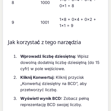
8
1000
0×1 = 8
1×8 + 0×4 + 0×2 +
9
1001
1×1 = 9
Jak korzystać z tego narzędzia
Wprowadź liczbę dziesiętną:
Wpisz
dowolną dodatnią liczbę dziesiętną (do 15
cyfr) w pole wejściowe.
Kliknij Konwertuj:
Kliknij przycisk
„Konwertuj dziesiętny na BCD”, aby
przetworzyć liczbę.
Wyświetl wynik BCD:
Zobacz pełną
reprezentację BCD swojej liczby.