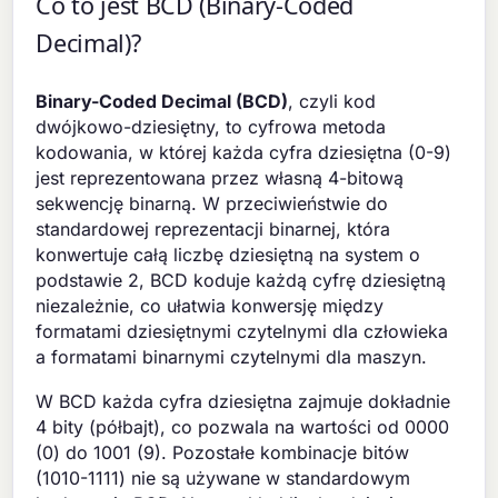
Co to jest BCD (Binary-Coded
Decimal)?
Binary-Coded Decimal (BCD)
, czyli kod
dwójkowo-dziesiętny, to cyfrowa metoda
kodowania, w której każda cyfra dziesiętna (0-9)
jest reprezentowana przez własną 4-bitową
sekwencję binarną. W przeciwieństwie do
standardowej reprezentacji binarnej, która
konwertuje całą liczbę dziesiętną na system o
podstawie 2, BCD koduje każdą cyfrę dziesiętną
niezależnie, co ułatwia konwersję między
formatami dziesiętnymi czytelnymi dla człowieka
a formatami binarnymi czytelnymi dla maszyn.
W BCD każda cyfra dziesiętna zajmuje dokładnie
4 bity (półbajt), co pozwala na wartości od 0000
(0) do 1001 (9). Pozostałe kombinacje bitów
(1010-1111) nie są używane w standardowym