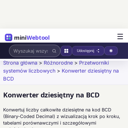
☰
mini
Webtool
Udostępnij
Strona główna
>
Różnorodne
>
Przetworniki
systemów liczbowych
>
Konwerter dziesiętny na
BCD
Konwerter dziesiętny na BCD
Konwertuj liczby całkowite dziesiętne na kod BCD
(Binary-Coded Decimal) z wizualizacją krok po kroku,
tabelami porównawczymi i szczegółowymi