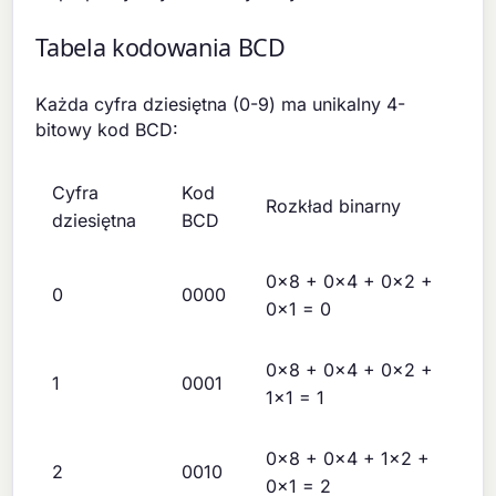
Tabela kodowania BCD
Każda cyfra dziesiętna (0-9) ma unikalny 4-
bitowy kod BCD:
Cyfra
Kod
Rozkład binarny
dziesiętna
BCD
0×8 + 0×4 + 0×2 +
0
0000
0×1 = 0
0×8 + 0×4 + 0×2 +
1
0001
1×1 = 1
0×8 + 0×4 + 1×2 +
2
0010
0×1 = 2