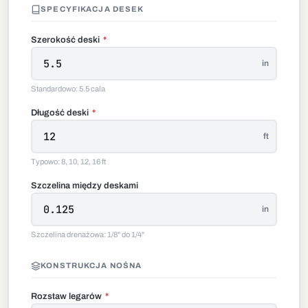
SPECYFIKACJA DESEK
Szerokość deski
*
in
Standardowo: 5.5 cala
Długość deski
*
ft
Typowo: 8, 10, 12, 16 ft
Szczelina między deskami
in
Szczelina drenażowa: 1/8" do 1/4"
KONSTRUKCJA NOŚNA
Rozstaw legarów
*