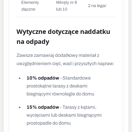
Elementy
Wkręty nr 8
N
2 na legar
złączne
lub 10
p
Wytyczne dotyczące naddatku
na odpady
Zawsze zamawiaj dodatkowy materiał z
uwzględnieniem cięć, wad i przyszłych napraw:
10% odpadów
- Standardowe
prostokątne tarasy z deskami
biegnącymi równolegle do domu
15% odpadów
- Tarasy z kątami,
wycięciami lub deskami biegnącymi
prostopadle do domu