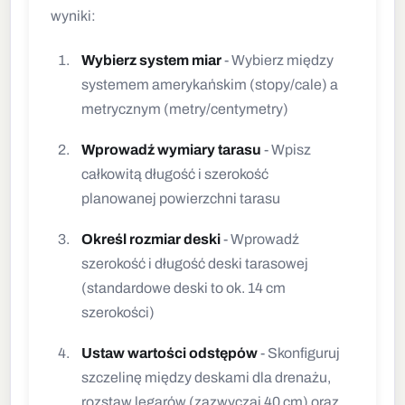
wyniki:
Wybierz system miar
- Wybierz między
systemem amerykańskim (stopy/cale) a
metrycznym (metry/centymetry)
Wprowadź wymiary tarasu
- Wpisz
całkowitą długość i szerokość
planowanej powierzchni tarasu
Określ rozmiar deski
- Wprowadź
szerokość i długość deski tarasowej
(standardowe deski to ok. 14 cm
szerokości)
Ustaw wartości odstępów
- Skonfiguruj
szczelinę między deskami dla drenażu,
rozstaw legarów (zazwyczaj 40 cm) oraz