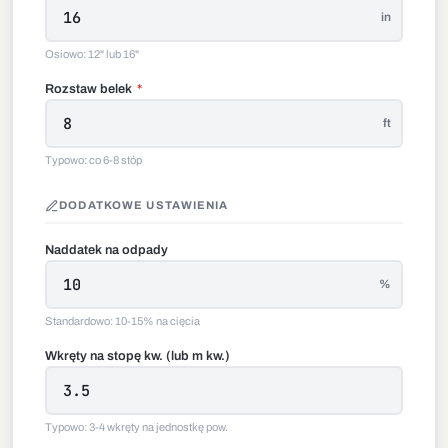
in
Osiowo: 12" lub 16"
Rozstaw belek
*
ft
Typowo: co 6-8 stóp
DODATKOWE USTAWIENIA
Naddatek na odpady
%
Standardowo: 10-15% na cięcia
Wkręty na stopę kw. (lub m kw.)
Typowo: 3-4 wkręty na jednostkę pow.