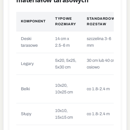
TYPOWE
STANDARDOWY
KOMPONENT
U
ROZMIARY
ROZSTAW
Deski
14 cm x
szczelina 3-6
D
tarasowe
2.5-6 m
mm
k
5x20, 5x25,
30 cm lub 40 cm
U
Legary
5x30 cm
osiowo
k
C
10x20,
Belki
co 1.8-2.4 m
p
10x25 cm
t
10x10,
W
Słupy
co 1.8-2.4 m
15x15 cm
i