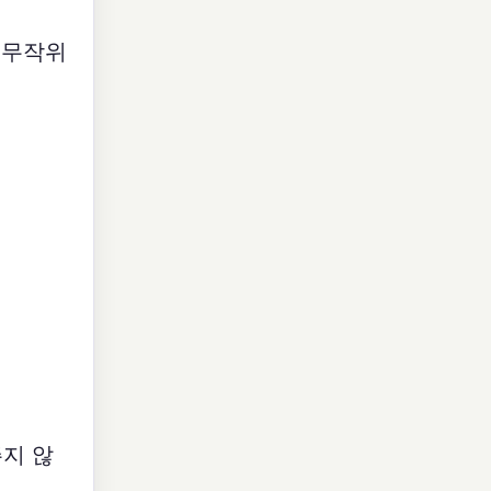
 무작위
지 않