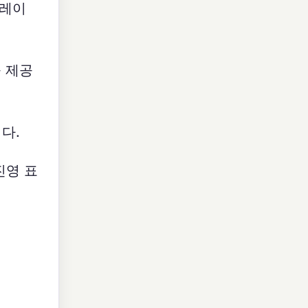
퍼레이
 제공
다.
진영 표