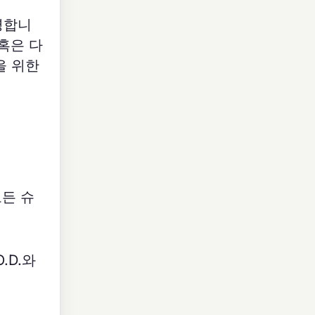
영합니
혹은 다
을 위한
모든 슈
O.D.와