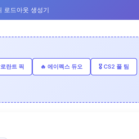
 로드아웃 생성기
발로란트 픽
🔥 에이펙스 듀오
🎖️ CS2 풀 팀