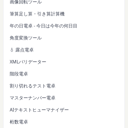
画像回転ツール
筆算足し算・引き算計算機
年の日電卓 - 今日は今年の何日目
角度変換ツール
💧 露点電卓
XMLバリデーター
階段電卓
割り切れるテスト電卓
マスターナンバー電卓
AIテキストヒューマナイザー
桁数電卓