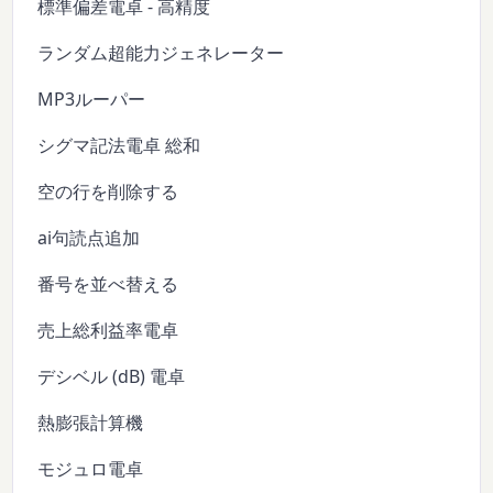
標準偏差電卓 - 高精度
ランダム超能力ジェネレーター
MP3ルーパー
シグマ記法電卓 総和
空の行を削除する
ai句読点追加
番号を並べ替える
売上総利益率電卓
デシベル (dB) 電卓
熱膨張計算機
モジュロ電卓