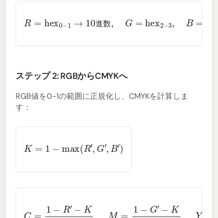
10進数
,
G
R
=
=
hex
hex
2
0
−
−
3
1
,
→
B
=
hex
4
−
5
進
数
ステップ 2: RGBからCMYKへ
RGB値を0-1の範囲に正規化し、CMYKを計算しま
す：
K
=
1
−
max
(
R
′
,
G
′
,
B
′
)
C
=
1
−
R
′
−
K
1
−
K
,
M
=
1
−
G
′
−
K
1
−
K
,
Y
=
1
−
B
′
−
K
1
−
K