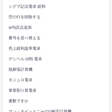
シグマ記法電卓 総和
空の行を削除する
ai句読点追加
番号を並べ替える
売上総利益率電卓
デシベル (dB) 電卓
熱膨張計算機
モジュロ電卓
筆算割り算電卓
素数ですか
マン・ホイットニーのU検定計算機