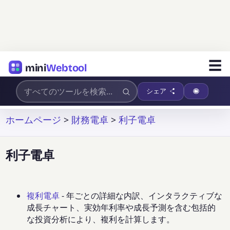
☰
mini
Webtool
シェア
ホームページ
>
財務電卓
>
利子電卓
利子電卓
複利電卓
- 年ごとの詳細な内訳、インタラクティブな
成長チャート、実効年利率や成長予測を含む包括的
な投資分析により、複利を計算します。