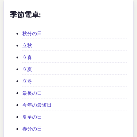
季節電卓:
秋分の日
立秋
立春
立夏
立冬
最長の日
今年の最短日
夏至の日
春分の日