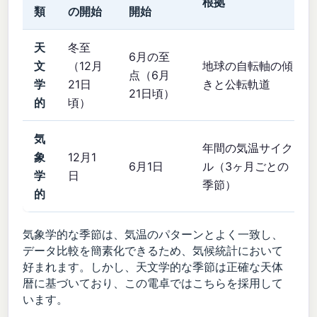
根拠
類
の開始
開始
天
冬至
6月の至
文
（12月
地球の自転軸の傾
点（6月
学
21日
きと公転軌道
21日頃）
的
頃）
気
年間の気温サイク
象
12月1
6月1日
ル（3ヶ月ごとの
学
日
季節）
的
気象学的な季節は、気温のパターンとよく一致し、
データ比較を簡素化できるため、気候統計において
好まれます。しかし、天文学的な季節は正確な天体
暦に基づいており、この電卓ではこちらを採用して
います。