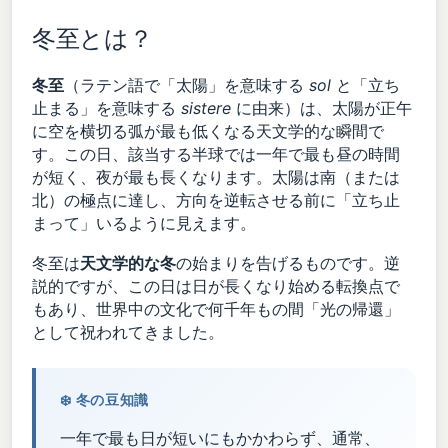
冬至とは？
冬至
（ラテン語で「太陽」を意味する
sol
と「立ち
止まる」を意味する
sistere
に由来）は、太陽が正午
に空を横切る弧が最も低くなる天文学的な瞬間で
す。この日、該当する半球では一年で最も昼の時間
が短く、夜が最も長くなります。太陽は南（または
北）の極点に達し、方向を逆転させる前に「立ち止
まって」いるように見えます。
冬至は
天文学的な冬
の始まりを告げるものです。逆
説的ですが、この日は日が長くなり始める転換点で
もあり、世界中の文化で何千年もの間「光の帰還」
として祝われてきました。
❄️ 冬の豆知識
一年で最も日が短いにもかかわらず、通常、