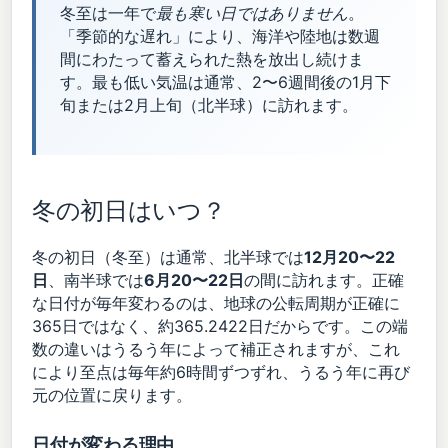
冬至は一年で
最も寒い日ではありません
。
「季節的な遅れ」により、海洋や陸地は数週
間にわたって蓄えられた熱を放出し続けま
す。最も低い気温は通常、2〜6週間後の1月下
旬または2月上旬（北半球）に訪れます。
冬の初日はいつ？
冬の初日（冬至）は通常、北半球では
12月20〜22
日
、南半球では
6月20〜22日
の間に訪れます。正確
な日付が毎年変わるのは、地球の公転周期が正確に
365日ではなく、約365.2422日だからです。この端
数の違いはうるう年によって補正されますが、これ
により至点は毎年約6時間ずつずれ、うるう年に再び
元の位置に戻ります。
日付が変わる理由