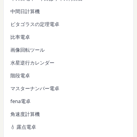
中間日計算機
ピタゴラスの定理電卓
比率電卓
画像回転ツール
水星逆行カレンダー
階段電卓
マスターナンバー電卓
fena電卓
角速度計算機
💧 露点電卓