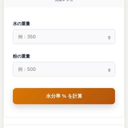
水の重量
g
粉の重量
g
水分率 % を計算