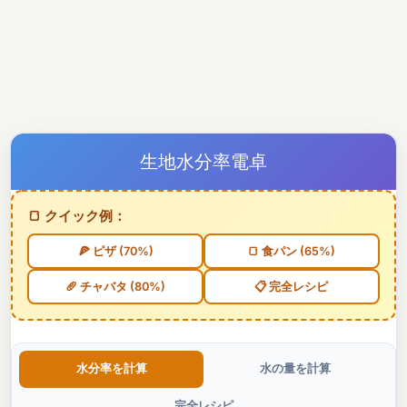
生地水分率電卓
🍞 クイック例：
🍕 ピザ (70%)
🍞 食パン (65%)
🥖 チャバタ (80%)
📋 完全レシピ
水分率を計算
水の量を計算
完全レシピ