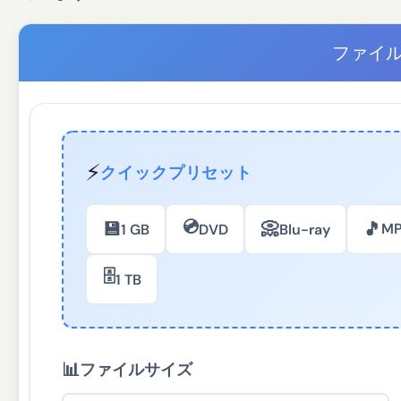
ファイ
⚡
クイックプリセット
💿
💾
📀
🎵
M
1 GB
DVD
Blu-ray
🗄️
1 TB
📊
ファイルサイズ