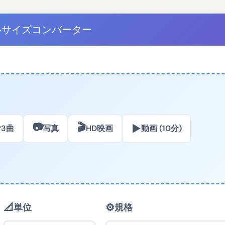
ルサイズコンバーター
📷
🎬
▶️
P3曲
写真
HD映画
動画 (10分)
📐
⚙️
単位
規格