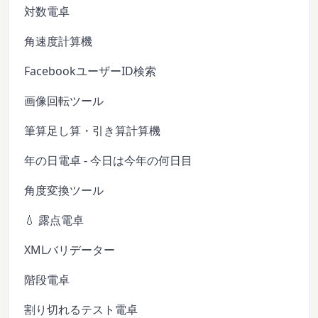
対数電卓
角速度計算機
FacebookユーザーID検索
画像回転ツール
筆算足し算・引き算計算機
年の日電卓 - 今日は今年の何日目
角度変換ツール
💧 露点電卓
XMLバリデーター
階段電卓
割り切れるテスト電卓