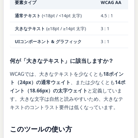
要素タイプ
WCAG AA
W
通常テキスト
(<18pt / <14pt 太字)
4.5 : 1
7 
大きなテキスト
(≥18pt / ≥14pt 太字)
3 : 1
4.
UIコンポーネント & グラフィック
3 : 1
—
何が「大きなテキスト」に該当しますか？
WCAGでは、大きなテキストを少なくとも
18ポイン
ト（24px）の通常ウェイト
、または少なくとも
14ポ
イント（18.66px）の太字ウェイト
と定義していま
す。大きな文字は自然と読みやすいため、大きなテ
キストのコントラスト要件は低くなっています。
このツールの使い方