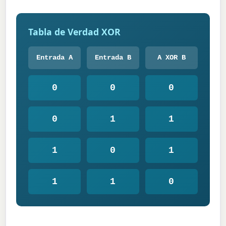
Tabla de Verdad XOR
Entrada A
Entrada B
A XOR B
0
0
0
0
1
1
1
0
1
1
1
0