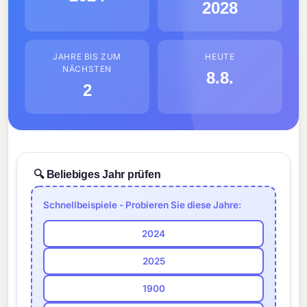
2028
JAHRE BIS ZUM
HEUTE
NÄCHSTEN
8.8.
2
🔍 Beliebiges Jahr prüfen
Schnellbeispiele - Probieren Sie diese Jahre:
2024
2025
1900