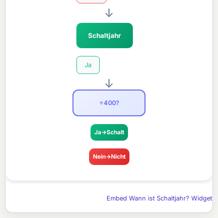
↓
Schaltjahr
Ja
↓
÷400?
Ja→Schalt
Nein→Nicht
Embed Wann ist Schaltjahr? Widget