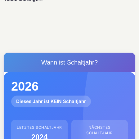
Wann ist Schaltjahr?
2026
Dieses Jahr ist KEIN Schaltjahr
LETZTES SCHALTJAHR
NÄCHSTES
SCHALTJAHR
2024