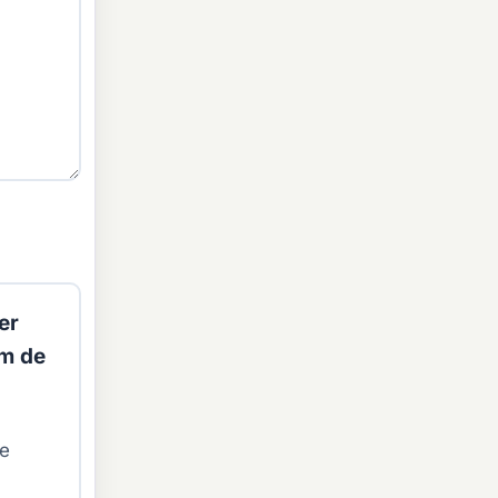
er
im de
de