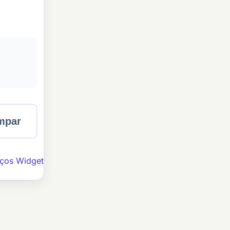
mpar
ços Widget