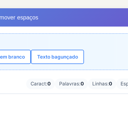
mover espaços
 em branco
Texto bagunçado
Caract:
0
Palavras:
0
Linhas:
0
Es