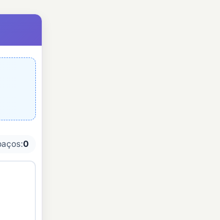
paços:
0