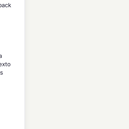
back
a
exto
is