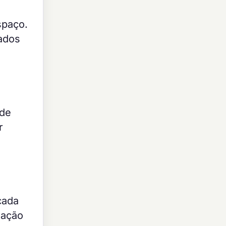
spaço.
iados
 de
r
cada
tação