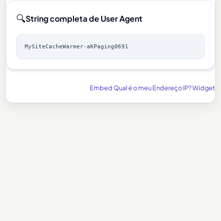
🔍
String completa de User Agent
MySiteCacheWarmer-aKPaging0691
Embed Qual é o meu Endereço IP? Widget