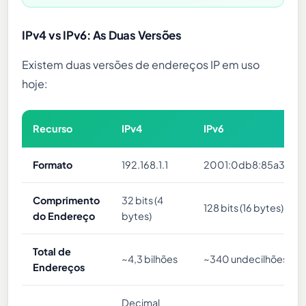
IPv4 vs IPv6: As Duas Versões
Existem duas versões de endereços IP em uso
hoje:
Recurso
IPv4
IPv6
Formato
192.168.1.1
2001:0db8:85a3::8a
Comprimento
32 bits (4
128 bits (16 bytes)
do Endereço
bytes)
Total de
~4,3 bilhões
~340 undecilhões
Endereços
Decimal