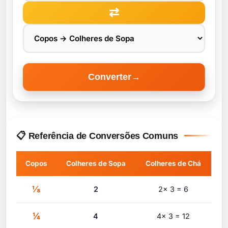
⇄
Converter
→
📋 Referência de Conversões Comuns
Copos
Colheres de Sopa
Colheres de Chá
⅛
2
2× 3 = 6
¼
4
4× 3 = 12