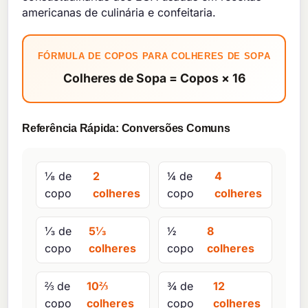
americanas de culinária e confeitaria.
FÓRMULA DE COPOS PARA COLHERES DE SOPA
Colheres de Sopa = Copos × 16
Referência Rápida: Conversões Comuns
⅛ de
2
¼ de
4
copo
colheres
copo
colheres
⅓ de
5⅓
½
8
copo
colheres
copo
colheres
⅔ de
10⅔
¾ de
12
copo
colheres
copo
colheres