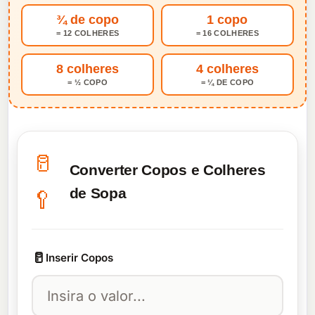
¾ de copo
1 copo
= 12 COLHERES
= 16 COLHERES
8 colheres
4 colheres
= ½ COPO
= ¼ DE COPO
🥛
Converter Copos e Colheres
de Sopa
🥄
🥛
Inserir Copos