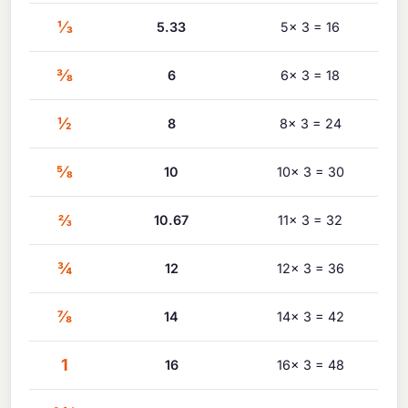
⅓
5.33
5× 3 = 16
⅜
6
6× 3 = 18
½
8
8× 3 = 24
⅝
10
10× 3 = 30
⅔
10.67
11× 3 = 32
¾
12
12× 3 = 36
⅞
14
14× 3 = 42
1
16
16× 3 = 48