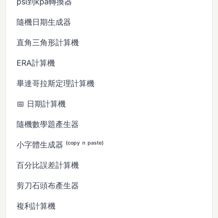
psi到kpa轉換器
隨機日期生成器
直角三角形計算機
ERA計算機
畢達哥拉斯定理計算機
📅 日期計算機
隨機數學題產生器
小字體生成器 ⁽ᶜᵒᵖʸ ⁿ ᵖᵃˢᵗᵉ⁾
百分比誤差計算機
剪刀石頭布產生器
複利計算機