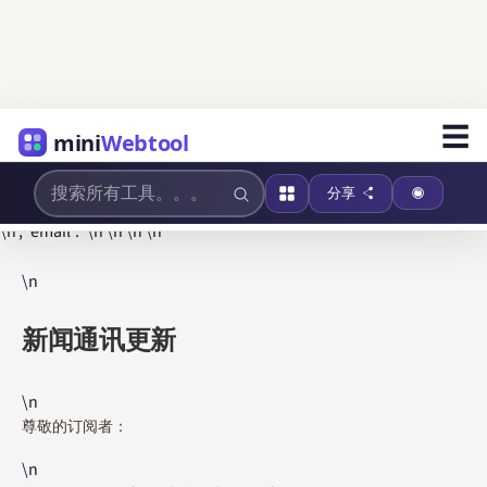
☰
mini
Webtool
分享
\n', 'email': '\n \n \n \n
\n
新闻通讯更新
\n
尊敬的订阅者：
\n