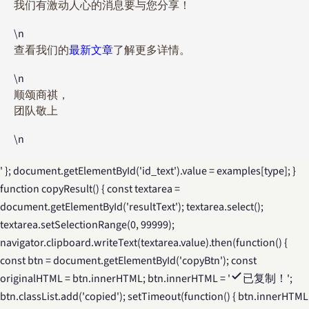
我们有激动人心的消息要与您分享！
\n
查看我们的
最新文章
了解更多详情。
\n
顺颂商祺，
团队敬上
\n
' }; document.getElementById('id_text').value = examples[type]; }
function copyResult() { const textarea =
document.getElementById('resultText'); textarea.select();
textarea.setSelectionRange(0, 99999);
navigator.clipboard.writeText(textarea.value).then(function() {
const btn = document.getElementById('copyBtn'); const
originalHTML = btn.innerHTML; btn.innerHTML = '
已复制！
';
btn.classList.add('copied'); setTimeout(function() { btn.innerHTML