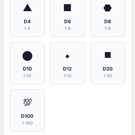
▲
■
⬣
D4
D6
D8
1-4
1-6
1-8
⬤
⬥
⯀
D10
D12
D20
1-10
1-12
1-20
💯
D100
1-100