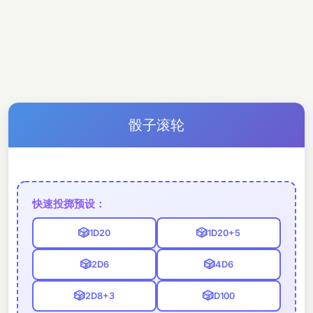
骰子滚轮
快速投掷预设：
🎲
🎲
1D20
1D20+5
🎲
🎲
2D6
4D6
🎲
🎲
2D8+3
D100