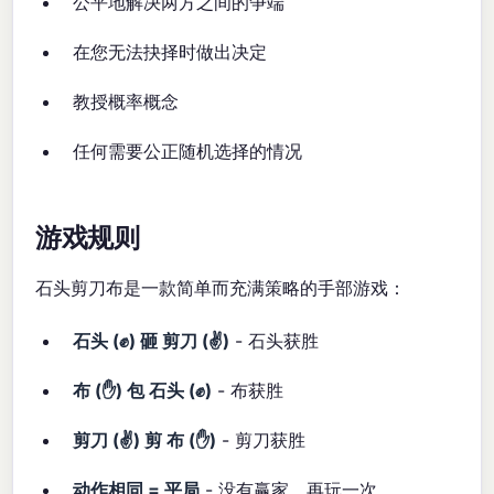
公平地解决两方之间的争端
在您无法抉择时做出决定
教授概率概念
任何需要公正随机选择的情况
游戏规则
石头剪刀布是一款简单而充满策略的手部游戏：
石头 (✊) 砸 剪刀 (✌️)
- 石头获胜
布 (✋) 包 石头 (✊)
- 布获胜
剪刀 (✌️) 剪 布 (✋)
- 剪刀获胜
动作相同 = 平局
- 没有赢家，再玩一次