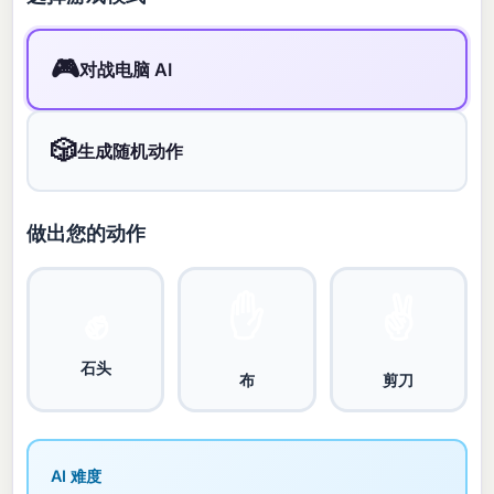
🎮
对战电脑 AI
🎲
生成随机动作
做出您的动作
✋
✌️
✊
石头
布
剪刀
AI 难度