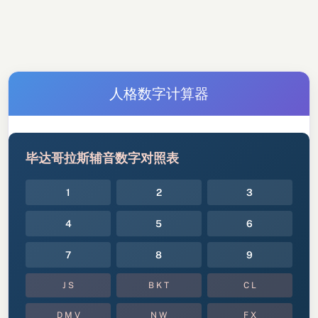
人格数字计算器
毕达哥拉斯辅音数字对照表
1
2
3
4
5
6
7
8
9
J S
B K T
C L
D M V
N W
F X