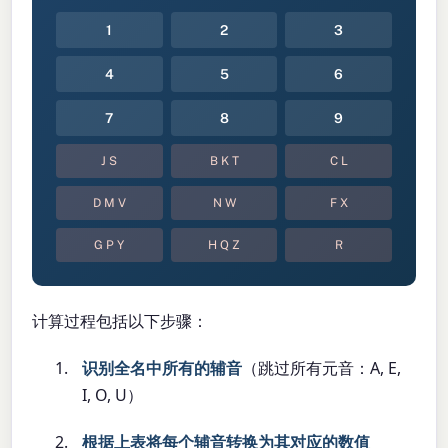
1
2
3
4
5
6
7
8
9
J S
B K T
C L
D M V
N W
F X
G P Y
H Q Z
R
计算过程包括以下步骤：
识别全名中所有的辅音
（跳过所有元音：A, E,
I, O, U）
根据上表将每个辅音转换为其对应的数值