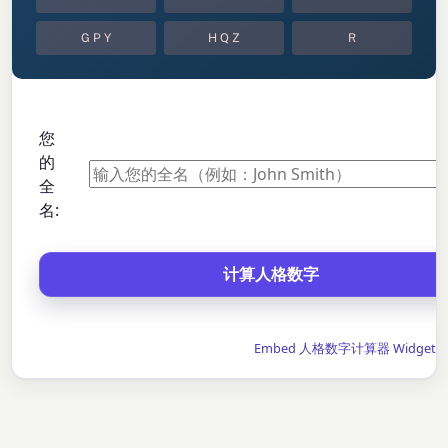
G P Y
H Q Z
R
您
的
全
名:
Embed 人格数字计算器 Widget