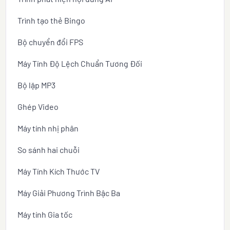
Trình tạo thẻ Bingo
Bộ chuyển đổi FPS
Máy Tính Độ Lệch Chuẩn Tương Đối
Bộ lặp MP3
Ghép Video
Máy tính nhị phân
So sánh hai chuỗi
Máy Tính Kích Thước TV
Máy Giải Phương Trình Bậc Ba
Máy tính Gia tốc