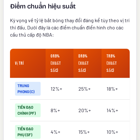
Điểm chuẩn hiệu suất
Kỳ vọng về tỷ lệ bắt bóng thay đổi đáng kể tùy theo vị trí
thi đấu. Dưới đây là các điểm chuẩn điển hình cho các
cầu thủ cấp độ NBA:
ORB%
DRB%
TRB%
Vị trí
(Xuất
(Xuất
(Xuất
sắc)
sắc)
sắc)
TRUNG
12%+
25%+
18%+
PHONG (C)
TIỀN ĐẠO
8%+
20%+
14%+
CHÍNH (PF)
TIỀN ĐẠO
4%+
15%+
10%+
PHỤ (SF)