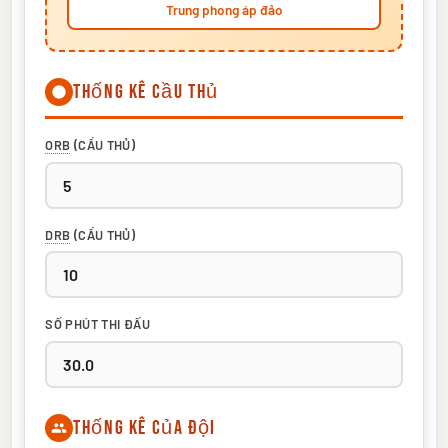
Trung phong áp đảo
Thống kê cầu thủ
ORB
(CẦU THỦ)
DRB
(CẦU THỦ)
SỐ PHÚT THI ĐẤU
Thống kê của đội