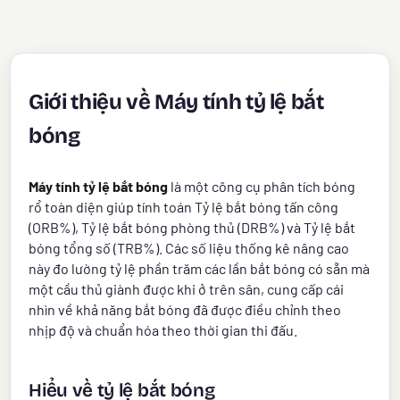
Giới thiệu về Máy tính tỷ lệ bắt
bóng
Máy tính tỷ lệ bắt bóng
là một công cụ phân tích bóng
rổ toàn diện giúp tính toán Tỷ lệ bắt bóng tấn công
(ORB%), Tỷ lệ bắt bóng phòng thủ (DRB%) và Tỷ lệ bắt
bóng tổng số (TRB%). Các số liệu thống kê nâng cao
này đo lường tỷ lệ phần trăm các lần bắt bóng có sẵn mà
một cầu thủ giành được khi ở trên sân, cung cấp cái
nhìn về khả năng bắt bóng đã được điều chỉnh theo
nhịp độ và chuẩn hóa theo thời gian thi đấu.
Hiểu về tỷ lệ bắt bóng