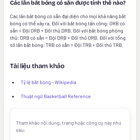
Các lần bắt bóng có sẵn được tính thế nào?
Các lần bắt bóng có sẵn đại diện cho mọi khả năng bắt
bóng có thể xảy ra. Đối với bắt bóng tấn công: ORB có
sẵn = Đội ORB + Đối thủ DRB. Đối với bắt bóng phòng
thủ: DRB có sẵn = Đội DRB + Đối thủ ORB. Đối với tổng
số lần bắt bóng: TRB có sẵn = Đội TRB + Đối thủ TRB.
Tài liệu tham khảo
Tỷ lệ bắt bóng - Wikipedia
Thuật ngữ Basketball Reference
Tham khảo nội dung, trang hoặc công cụ này như
sau: