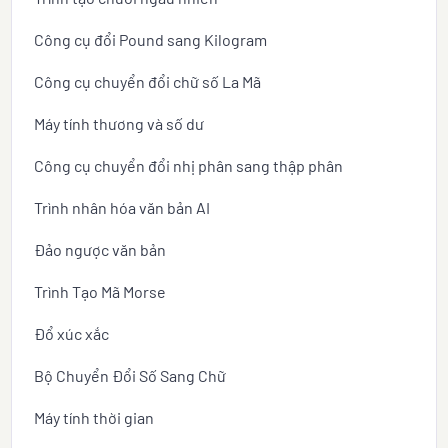
Công cụ đổi Pound sang Kilogram
Công cụ chuyển đổi chữ số La Mã
Máy tính thương và số dư
Công cụ chuyển đổi nhị phân sang thập phân
Trình nhân hóa văn bản AI
Đảo ngược văn bản
Trình Tạo Mã Morse
Đổ xúc xắc
Bộ Chuyển Đổi Số Sang Chữ
Máy tính thời gian