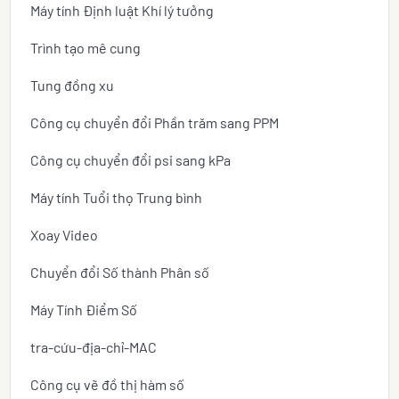
Máy tính Định luật Khí lý tưởng
Trình tạo mê cung
Tung đồng xu
Công cụ chuyển đổi Phần trăm sang PPM
Công cụ chuyển đổi psi sang kPa
Máy tính Tuổi thọ Trung bình
Xoay Video
Chuyển đổi Số thành Phân số
Máy Tính Điểm Số
tra-cứu-địa-chỉ-MAC
Công cụ vẽ đồ thị hàm số