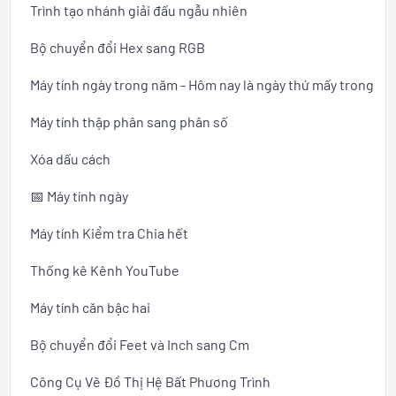
Trình tạo nhánh giải đấu ngẫu nhiên
Bộ chuyển đổi Hex sang RGB
Máy tính ngày trong năm - Hôm nay là ngày thứ mấy trong n
Máy tính thập phân sang phân số
Xóa dấu cách
📅 Máy tính ngày
Máy tính Kiểm tra Chia hết
Thống kê Kênh YouTube
Máy tính căn bậc hai
Bộ chuyển đổi Feet và Inch sang Cm
Công Cụ Vẽ Đồ Thị Hệ Bất Phương Trình