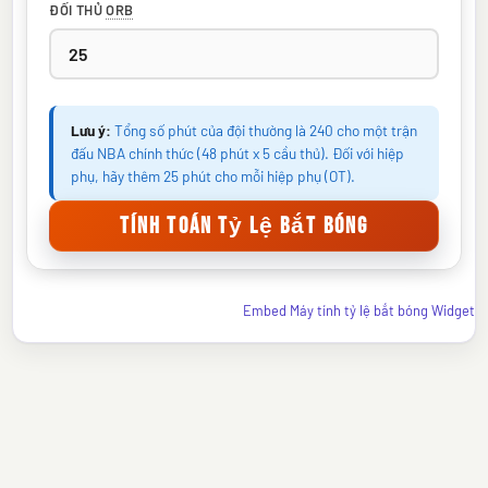
ĐỐI THỦ
ORB
Lưu ý:
Tổng số phút của đội thường là 240 cho một trận
đấu NBA chính thức (48 phút x 5 cầu thủ). Đối với hiệp
phụ, hãy thêm 25 phút cho mỗi hiệp phụ (OT).
Embed Máy tính tỷ lệ bắt bóng Widget