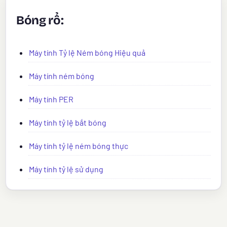
Bóng rổ:
Máy tính Tỷ lệ Ném bóng Hiệu quả
Máy tính ném bóng
Máy tính PER
Máy tính tỷ lệ bắt bóng
Máy tính tỷ lệ ném bóng thực
Máy tính tỷ lệ sử dụng