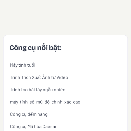
Công cụ nổi bật:
Máy tính tuổi
Trình Trích Xuất Ảnh từ Video
Trình tạo bài tây ngẫu nhiên
máy-tính-số-mũ-độ-chính-xác-cao
Công cụ đếm hàng
Công cụ Mã hóa Caesar