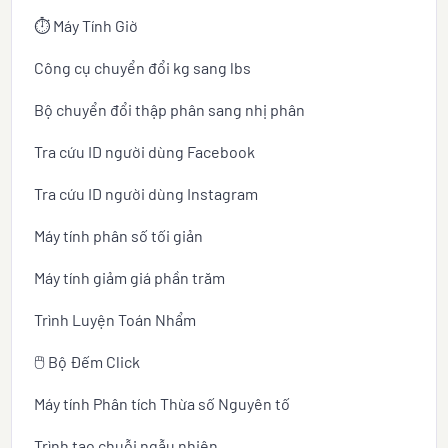
⏱️ Máy Tính Giờ
Công cụ chuyển đổi kg sang lbs
Bộ chuyển đổi thập phân sang nhị phân
Tra cứu ID người dùng Facebook
Tra cứu ID người dùng Instagram
Máy tính phân số tối giản
Máy tính giảm giá phần trăm
Trình Luyện Toán Nhẩm
🖱️ Bộ Đếm Click
Máy tính Phân tích Thừa số Nguyên tố
Trình tạo chuỗi ngẫu nhiên