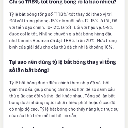
Chỉ số TRB% tốt trong bóng rổ là bao nhiêu?
Tỷ lệ bắt bóng tổng số (TRB%) tốt thay đổi theo vị trí.
Đối với trung phong, 15%+ là xuất sắc, 12-15% là tốt. Đối
với tiền đạo chính, 10-12% là tốt. Đối với hậu vệ, 5-8%
được coi là tốt. Những chuyên gia bắt bóng hàng đầu
như Dennis Rodman đã đạt TRB% trên 20%. Mức trung
bình của giải đấu cho cầu thủ đá chính là khoảng 10%.
Tại sao nên dùng tỷ lệ bắt bóng thay vì tổng
số lần bắt bóng?
Tỷ lệ bắt bóng được điều chỉnh theo nhịp độ và thời
gian thi đấu, giúp chúng chính xác hơn để so sánh cầu
thủ giữa các đội và thời đại khác nhau. Tổng số lần bắt
bóng ưu ái những người chơi nhiều phút hoặc ở các đội
có nhịp độ cao. Tỷ lệ bắt bóng cho thấy năng lực thực sự
của cầu thủ trên mỗi cơ hội có sẵn.