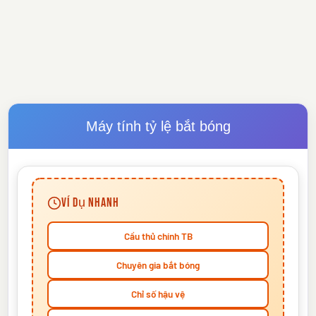
Máy tính tỷ lệ bắt bóng
Ví dụ nhanh
Cầu thủ chính TB
Chuyên gia bắt bóng
Chỉ số hậu vệ