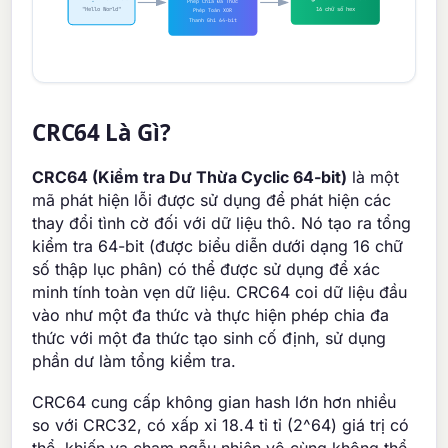
Phép Chia Đa Thức
"Hello World"
16 chữ số hex
Phép Toán XOR
Thanh Ghi 64-bit
CRC64 Là Gì?
CRC64 (Kiểm tra Dư Thừa Cyclic 64-bit)
là một
mã phát hiện lỗi được sử dụng để phát hiện các
thay đổi tình cờ đối với dữ liệu thô. Nó tạo ra tổng
kiểm tra 64-bit (được biểu diễn dưới dạng 16 chữ
số thập lục phân) có thể được sử dụng để xác
minh tính toàn vẹn dữ liệu. CRC64 coi dữ liệu đầu
vào như một đa thức và thực hiện phép chia đa
thức với một đa thức tạo sinh cố định, sử dụng
phần dư làm tổng kiểm tra.
CRC64 cung cấp không gian hash lớn hơn nhiều
so với CRC32, có xấp xỉ 18.4 tỉ tỉ (2^64) giá trị có