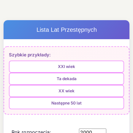
Lista Lat Przestępnych
Szybkie przykłady:
XXI wiek
Ta dekada
XX wiek
Następne 50 lat
Rok rozpoczęcia: