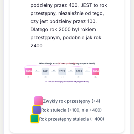
podzielny przez 400, JEST to rok
przestępny, niezależnie od tego,
czy jest podzielny przez 100.
Dlatego rok 2000 był rokiem
przestępnym, podobnie jak rok
2400.
Wizualizacja wzorca roku przestępnego (cykl 4-letni)
Cykl powtarza się co 4 lata
+1
+1
+1
+1
2020
2021
2022
2023
2024
÷4 ✓
÷4 ✗
÷4 ✗
÷4 ✗
÷4 ✓
Co 4 rok jest przestępny (z wyjątkami dotyczącymi stuleci)
Zwykły rok przestępny (÷4)
Rok stulecia (÷100, nie ÷400)
Rok przestępny stulecia (÷400)