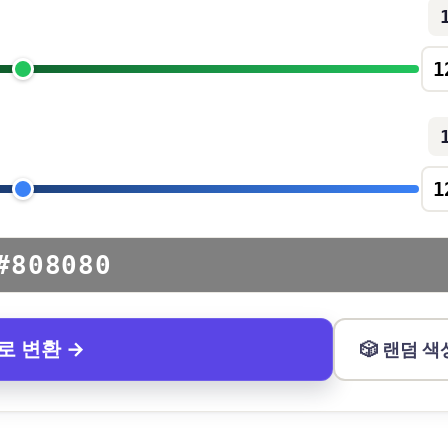
#808080
로 변환 →
🎲 랜덤 색