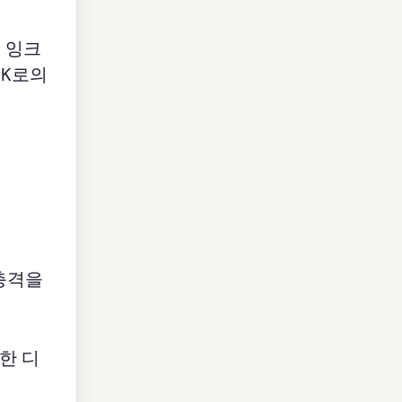
 잉크
YK로의
 충격을
한 디