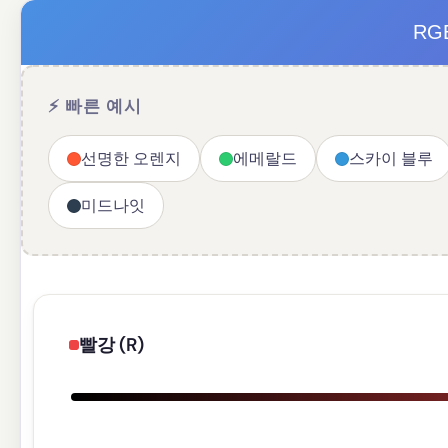
RG
⚡ 빠른 예시
선명한 오렌지
에메랄드
스카이 블루
미드나잇
빨강 (R)