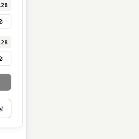
128
128
상