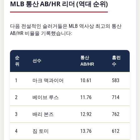
MLB 통산 AB/HR 리더 (역대 순위)
다음 전설적인 슬러거들은 MLB 역사상 최고의 통산
AB/HR 비율을 기록했습니다:
순
통산
홈런
선수
위
AB/HR
수
1
마크 맥과이어
10.61
583
2
베이브 루스
11.76
714
3
배리 본즈
12.92
762
4
짐 토미
13.76
612