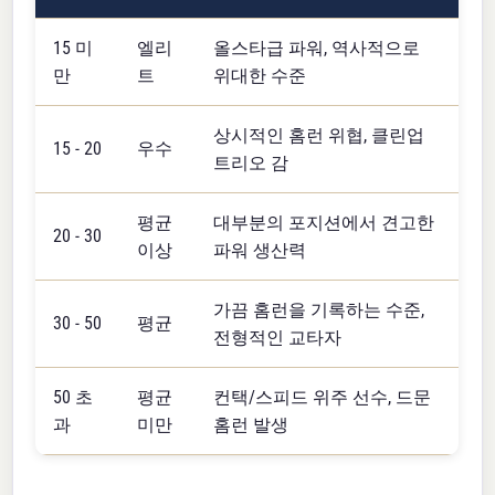
15 미
엘리
올스타급 파워, 역사적으로
만
트
위대한 수준
상시적인 홈런 위협, 클린업
15 - 20
우수
트리오 감
평균
대부분의 포지션에서 견고한
20 - 30
이상
파워 생산력
가끔 홈런을 기록하는 수준,
30 - 50
평균
전형적인 교타자
50 초
평균
컨택/스피드 위주 선수, 드문
과
미만
홈런 발생