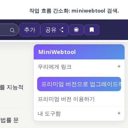
작업 흐름 간소화: miniwebtool 검색.
추가
공유
MiniWebtool
우리에게 링크
프리미엄 버전으로 업그레이드하
약어를 지능적
프리미엄 버전 이용하기
내 도구함
 법률 문