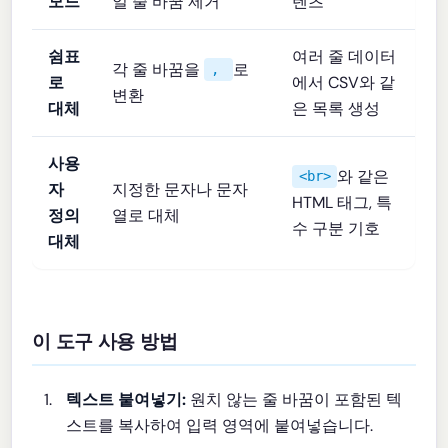
모드
일 줄 바꿈 제거
텐츠
쉼표
여러 줄 데이터
각 줄 바꿈을
로
,
로
에서 CSV와 같
변환
대체
은 목록 생성
사용
와 같은
<br>
자
지정한 문자나 문자
HTML 태그, 특
정의
열로 대체
수 구분 기호
대체
이 도구 사용 방법
텍스트 붙여넣기:
원치 않는 줄 바꿈이 포함된 텍
스트를 복사하여 입력 영역에 붙여넣습니다.